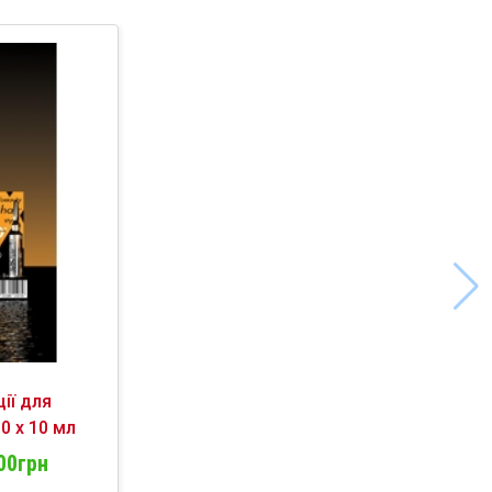
ії для
0 х 10 мл
00грн