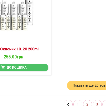
 Окисник 10. 20 200ml
255.00грн
ДО КОШИКА
Показати ще 20 тов
1
2
3