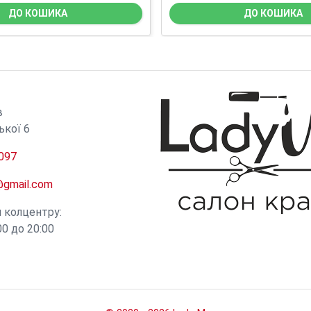
ДО КОШИКА
ДО КОШИКА
И
в
ької 6
097
@gmail.com
и колцентру:
0 до 20:00