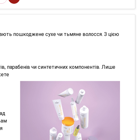
 мають пошкоджене сухе чи тьмяне волосся. З цією
в, парабенів чи
синтетичних компонентів. Лише
жете
лад
вам
я