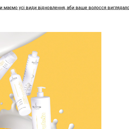
Ми маємо усі види відновлення, аби ваше волосся виглядал