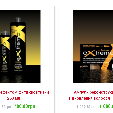
 ефектом фнти-жовтизни
Ампули реконструкц
250 мл
відновлення волосся 1
400.00грн
1 000.
.84грн
1 049.60грн