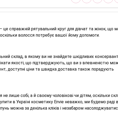
 – це справжній рятувальний круг для дівчат та жінок, що
скільки волосся потребує вашої йому допомоги.
льний склад, в якому ви не знайдете шкідливих консерванті
ифікати якості, що підтверджують, що ви з впевненістю мо
нт, доступні ціни та швидка доставка також порадують
е лише собі, а й своєму чоловікові чи дітям, оскільки ск
упити в Україні косметику Envie неважко, ми будемо раді 
унь можна за декілька кліків і незабаром насолоджуватис