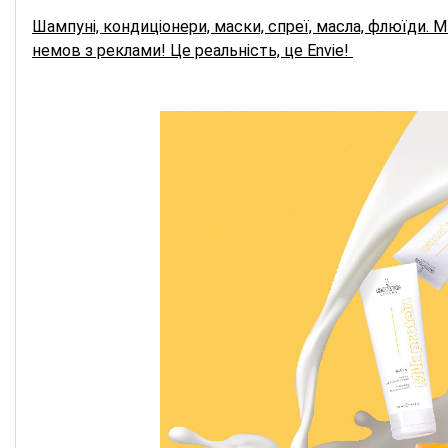
Шампуні, кондиціонери, маски, спреї, масла, флюїди. 
немов з реклами! Це реальність, це Envie!