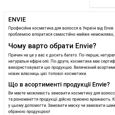
ENVIE
Професійна косметика для волосся в Україні від Envie
проблемою впоратися самостійно майже неможливо, о
Чому варто обрати Envie?
Причин на це у вас є досить багато. По-перше, натура
натуральні ефірні олії. По-друге, косметика має серт
використовувати цю продукцію. Величезний асортиме
нових власниць цієї топової косметики.
Що в асортименті продукції Envie?
Ви маєте можливість замовити косметику для волосся н
та різноманіття продукції дійсно приємно вражають. К
у цьому допомогти. Замовити маску чи замовити шамп
обраною продукцією!