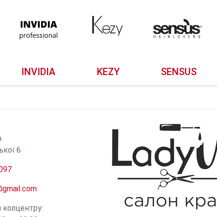
INVIDIA
KEZY
SENSUS
И
в
ької 6
097
@gmail.com
и колцентру: