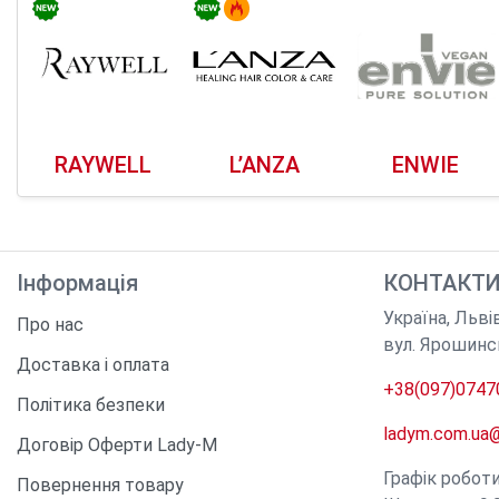
RAYWELL
L’ANZA
ENWIE
Інформація
КОНТАКТ
Україна
,
Льві
Про нас
вул. Ярошинс
Доставка і оплата
+38(097)0747
Політика безпеки
ladym.com.ua
Договір Оферти Lady-M
Графік робот
Повернення товару