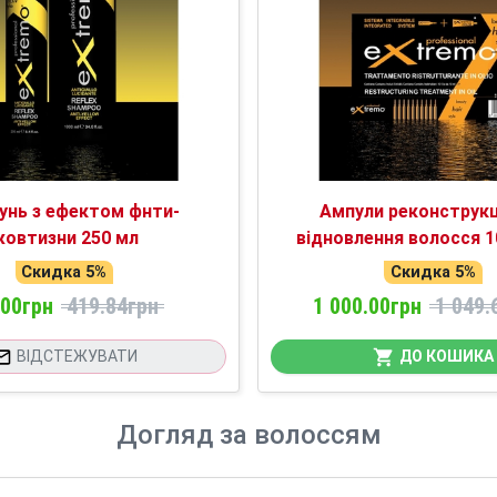
нь з ефектом фнти-
Ампули реконструкц
овтизни 250 мл
відновлення волосся 10
Скидка 5%
Скидка 5%
.00грн
419.84грн
1 000.00грн
1 049.
ВІДСТЕЖУВАТИ
ДО КОШИКА
Догляд за волоссям