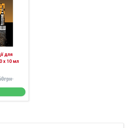
ії для
 х 10 мл
60грн