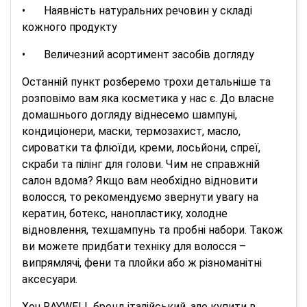
•
Наявність натуральних речовин у складі
кожного продукту
•
Величезний асортимент засобів догляду
Останній пункт розберемо трохи детальніше та
розповімо вам яка косметика у нас є. До власне
домашнього догляду віднесемо шампуні,
кондиціонери, маски, термозахист, масло,
сироватки та флюїди, креми, лосьйони, спреї,
скраби та пілінг для голови. Чим не справжній
салон вдома? Якщо вам необхідно відновити
волосся, то рекомендуємо звернути увагу на
кератин, ботекс, нанопластику, холодне
відновлення, техшампунь та пробні набори. Також
ви можете придбати техніку для волосся –
випрямлячі, фени та плойки або ж різноманітні
аксесуари.
Хоч RAYWELL бренд італійський, але купити в