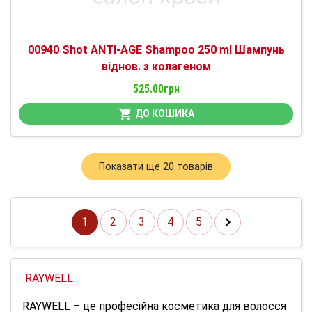
00940 Shot ANTI-AGE Shampoо 250 ml Шампунь
віднов. з колагеном
525.00грн
ДО КОШИКА
Показати ще 20 товарів
1
2
3
4
5
RAYWELL
RAYWELL – це професійна косметика для волосся