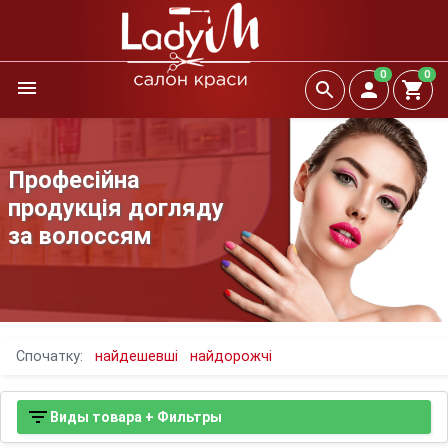
0
0
Професійна
продукція догляду
за волоссям
Спочатку:
найдешевші
найдорожчі
Виды товара + Фильтры