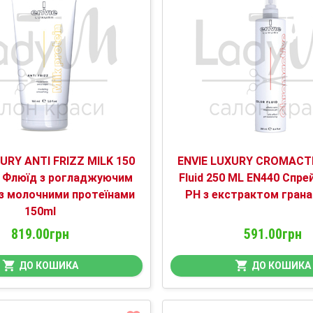
URY ANTI FRIZZ MILK 150
ENVIE LUXURY CROMACT
 Флюїд з рогладжуючим
Fluid 250 ML EN440 Спре
з молочними протеїнами
PH з екстрактом грана
150ml
819.00грн
591.00грн
ДО КОШИКА
ДО КОШИКА