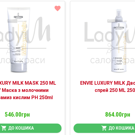
UXURY MILK MASK 250 ML
ENVIE LUXURY MILK Дв
 Маска з молочними
спрей 250 ML 25
намиз кислим PH 250ml
546.00грн
864.00грн
ДО КОШИКА
ДО КОШИКА