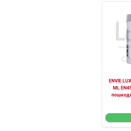
ENVIE LU
ML EN45
пошкодж