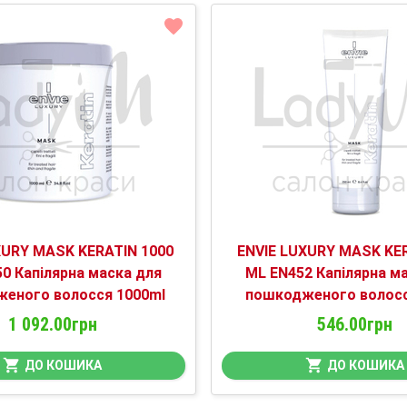
XURY MASK KERATIN 1000
ENVIE LUXURY MASK KE
0 Капілярна маска для
ML EN452 Капілярна м
еного волосся 1000ml
пошкодженого волосс
1 092.00грн
546.00грн
ДО КОШИКА
ДО КОШИКА