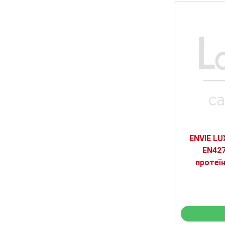
ENVIE L
EN427
протеї