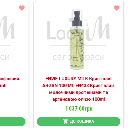
охфазний
ENVIE LUXURY MILK КристалиI
0ml
ARGAN 100 ML EN433 Кристали з
молочними протеїнами та
аргановою олією 100ml
1 037.00грн
ДО КОШИКА