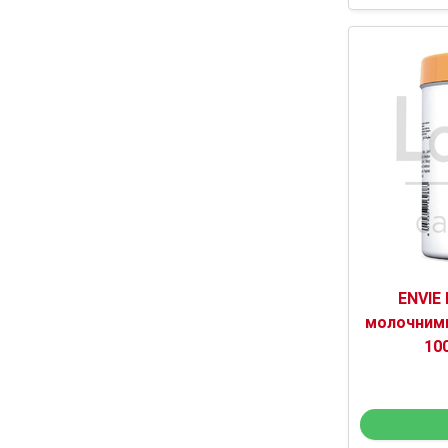
ENVIE
молочними
10