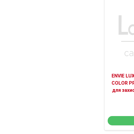
ENVIE L
COLOR P
для захи