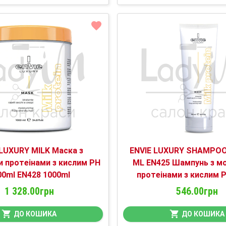
 LUXURY MILK Маска з
ENVIE LUXURY SHAMPOO
 протеінами з кислим PH
ML EN425 Шампунь з м
00ml EN428 1000ml
протеінами з кислим 
1 328.00грн
546.00грн
ДО КОШИКА
ДО КОШИКА