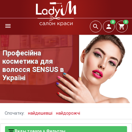
0
0
Професійна
косметика для
волосся SENSUS в
Україні
Спочатку:
найдешевші
найдорожчі
Виды товара + Фильтры