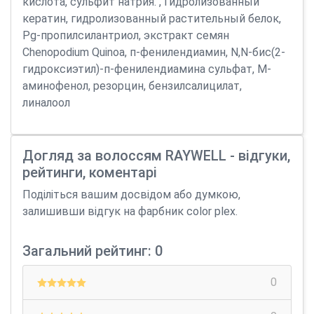
кислота, сульфит натрия. , Гидролизованный
кератин, гидролизованный растительный белок,
Pg-пропилсилантриол, экстракт семян
Chenopodium Quinoa, п-фенилендиамин, N,N-бис(2-
гидроксиэтил)-п-фенилендиамина сульфат, М-
аминофенол, резорцин, бензилсалицилат,
линалоол
Догляд за волоссям RAYWELL - відгуки,
рейтинги, коментарі
Поділіться вашим досвідом або думкою,
залишивши відгук на фарбник color plex.
Загальний рейтинг: 0
0