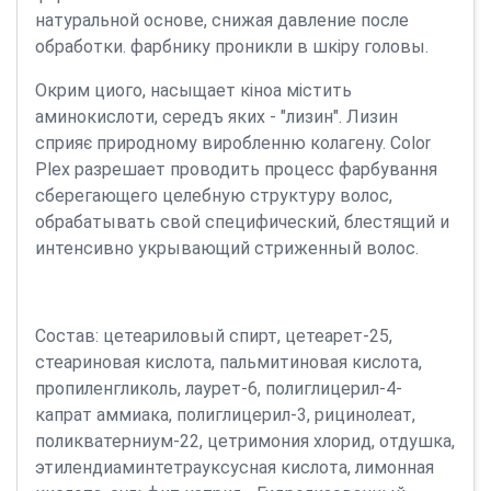
натуральной основе, снижая давление после
обработки. фарбнику проникли в шкіру головы.
Окрим циого, насыщает кіноа містить
аминокислоти, середъ яких - "лизин". Лизин
сприяє природному виробленню колагену. Color
Plex разрешает проводить процесс фарбування
сберегающего целебную структуру волос,
обрабатывать свой специфический, блестящий и
интенсивно укрывающий стриженный волос.
Состав: цетеариловый спирт, цетеарет-25,
стеариновая кислота, пальмитиновая кислота,
пропиленгликоль, лаурет-6, полиглицерил-4-
капрат аммиака, полиглицерил-3, рицинолеат,
поликватерниум-22, цетримония хлорид, отдушка,
этилендиаминтетрауксусная кислота, лимонная