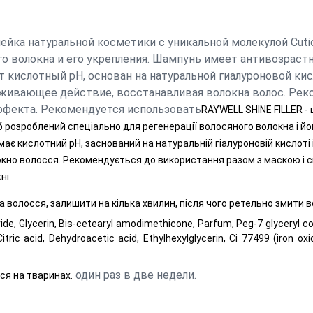
ейка натуральной косметики с уникальной молекулой Cutic
о волокна и его укрепления. Шампунь имеет антивозрастн
ислотный pH, основан на натуральной гиалуроновой кисл
аживающее действие, восстанавливая волокна волос. Рек
ффекта. Рекомендуется использовать
RAYWELL SHINE FILLER -
б розроблений спеціально для регенерації волосяного волокна і йо
є кислотний pH, заснований на натуральній гіалуроновій кислоті і в
кно волосся. Рекомендується до використання разом з маскою і си
ні.
 волосся, залишити на кілька хвилин, після чого ретельно змити 
ride, Glycerin, Bis-cetearyl amodimethicone, Parfum, Peg-7 glyceryl c
tric acid, Dehydroacetic acid, Ethylhexylglycerin, Ci 77499 (iron ox
один раз в две недели.
ся на тваринах.