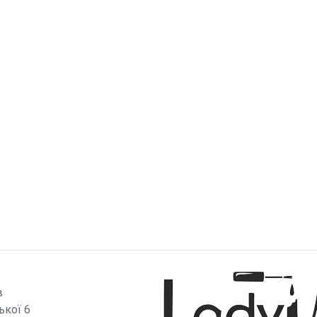
И
в
ької 6