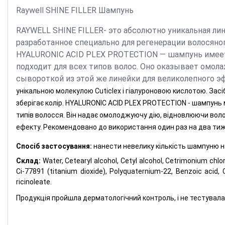
Raywell SHINE FILLER Шампунь
RAYWELL SHINE FILLER- это абсолютно уникальная лин
разработанное специально для регенерации волосяног
HYALURONIC ACID PLEX PROTECTION — шампунь имеет к
подходит для всех типов волос. Оно оказывает омол
сывороткой из этой же линейки для великолепного э
унікальною молекулою Cuticlex і гіалуроновою кислотою. Засі
зберігає колір. HYALURONIC ACID PLEX PROTECTION - шампунь ма
типів волосся. Він надає омолоджуючу дію, відновлюючи воло
ефекту. Рекомендовано до використання один раз на два тиж
Спосіб застосування:
нанести невелику кількість шампуню на
Склад:
Water, Cetearyl alcohol, Cetyl alcohol, Cetrimonium chlo
Ci-77891 (titanium dioxide), Polyquaternium-22, Benzoic acid, Ci
ricinoleate.
Продукція пройшла дерматологічний контроль, і не тестувала