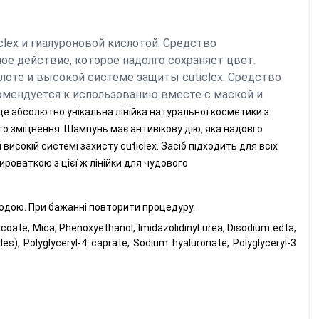
lex и гиалуроновой кислотой. Средство
ое действие, которое надолго сохраняет цвет.
оте и высокой системе защиты cuticlex. Средство
омендуется к использованию вместе с маской и
 це абсолютно унікальна лінійка натуральної косметики з
го зміцнення. Шампунь має антивікову дію, яка надовго
исокій системі захисту cuticlex. Засіб підходить для всіх
роваткою з цієї ж лінійки для чудового
водою. При бажанні повторити процедуру.
ocoate, Mica, Phenoxyethanol, Imidazolidinyl urea, Disodium edta,
ides), Polyglyceryl-4 caprate, Sodium hyaluronate, Polyglyceryl-3