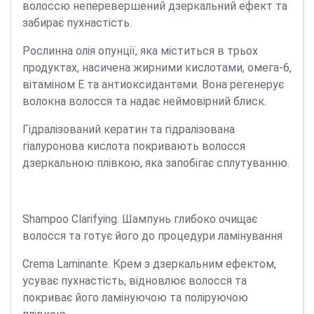
волоссю неперевершений дзеркальний ефект та
забирає пухнастість.
Рослинна олія опунції, яка міститься в трьох
продуктах, насичена жирними кислотами, омега-6,
вітаміном Е та антиоксидантами. Вона регенерує
волокна волосся та надає неймовірний блиск.
Гідралізований кератин та гідралізована
гіалуронова кислота покривають волосся
дзеркальною плівкою, яка запобігає сплутуванню.
Shampoo Clarifying. Шампунь глибоко очищає
волосся та готує його до процедури ламінування
Crema Laminante. Крем з дзеркальним ефектом,
усуває пухнастість, відновлює волосся та
покриває його ламінуючою та поліруючою