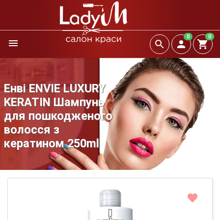
0
0
Енві ENVIE LUXURY
KERATIN Шампунь
для пошкодженого
волосся з
кератином 250ml