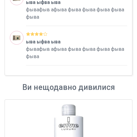
ыва ыфва ыва
фывафыв афыва фыва фыва фыва фыва
фыва
ыва ыфва ыва
фывафыв афыва фыва фыва фыва фыва
фыва
Ви нещодавно дивилися