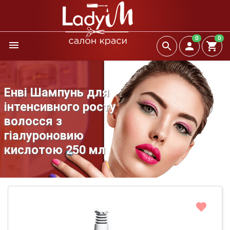
0
0
Енві Шампунь для
інтенсивного росту
волосся з
гіалуроновию
кислотою 250 мл