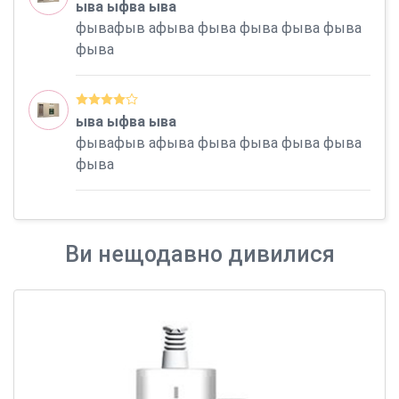
ыва ыфва ыва
фывафыв афыва фыва фыва фыва фыва
фыва
ыва ыфва ыва
фывафыв афыва фыва фыва фыва фыва
фыва
Ви нещодавно дивилися