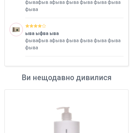
фывафыв афыва фыва фыва фыва фыва
фыва
ыва ыфва ыва
фывафыв афыва фыва фыва фыва фыва
фыва
Ви нещодавно дивилися