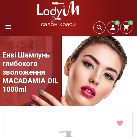
0
0
Енві Шампунь
глибокого
зволоження
MACADAMIA OIL
1000ml