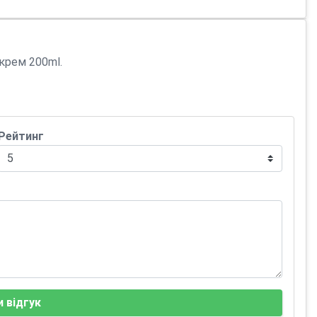
 крем 200ml.
Рейтинг
 відгук