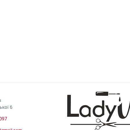
И
в
ької 6
097