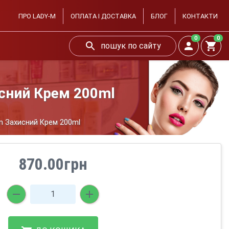
ПРО LADY-M
ОПЛАТА І ДОСТАВКА
БЛОГ
КОНТАКТИ
0
0
пошук по сайту
исний Крем 200ml
am Захисний Крем 200ml
870.00грн