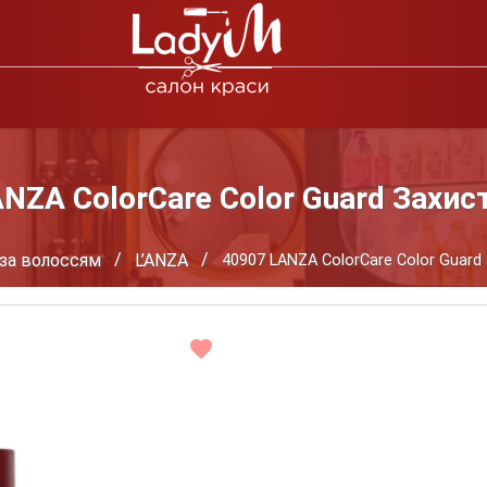
NZA ColorCare Color Guard Захис
за волоссям
L’ANZA
40907 LANZA ColorCare Color Guard