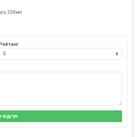
ору 200мл.
Рейтинг
 відгук