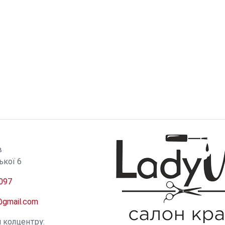
И
в
ької 6
097
@gmail.com
и колцентру: