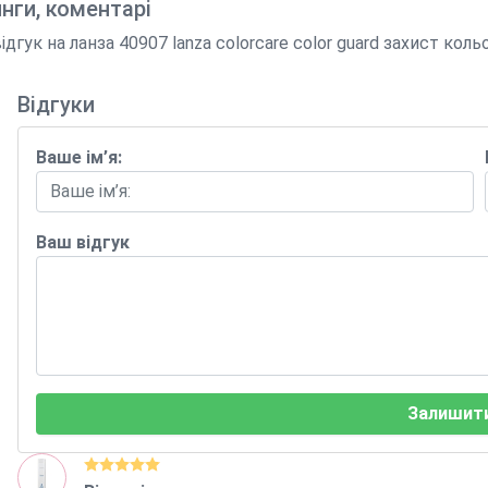
инги, коментарі
ук на ланза 40907 lanza colorcare color guard захист коль
Відгуки
Ваше ім’я:
Ваш відгук
Залишити