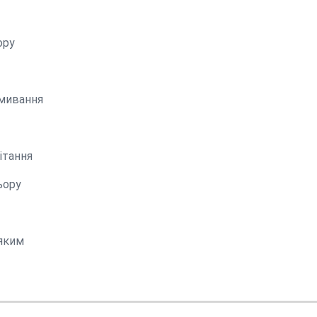
ору
имивання
ітання
ьору
’яким