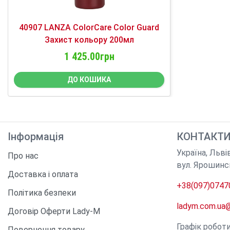
40907 LANZA ColorCare Color Guard
Захист кольору 200мл
1 425.00грн
ДО КОШИКА
Інформація
КОНТАКТ
Україна
,
Льві
Про нас
вул. Ярошинс
Доставка і оплата
+38(097)0747
Політика безпеки
ladym.com.ua
Договір Оферти Lady-M
Графік робот
Повернення товару