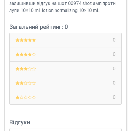
залишивши відгук на шот 00974 shot амп.проти
лупи 10×10 ml. lotion normalizing 10×10 ml..
Загальний рейтинг: 0
0
0
0
0
0
Відгуки