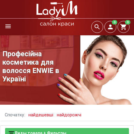
0
0
Професійна
косметика для
волосся ENWIE в
Україні
Спочатку:
найдешевші
найдорожчі
Виды товара + Фильтры