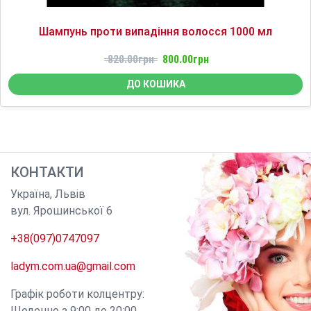
Шампунь проти випадіння волосся 1000 мл
820.00грн
800.00грн
ДО КОШИКА
КОНТАКТИ
Україна
,
Львів
вул. Ярошинської 6
+38(097)0747097
ladym.com.ua@gmail.com
Графік роботи колцентру:
Щоденно з 9:00 до 20:00