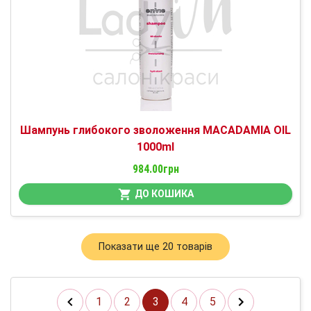
Шампунь глибокого зволоження MACADAMIA OIL
1000ml
984.00грн
ДО КОШИКА
Показати ще 20 товарів
1
2
3
4
5