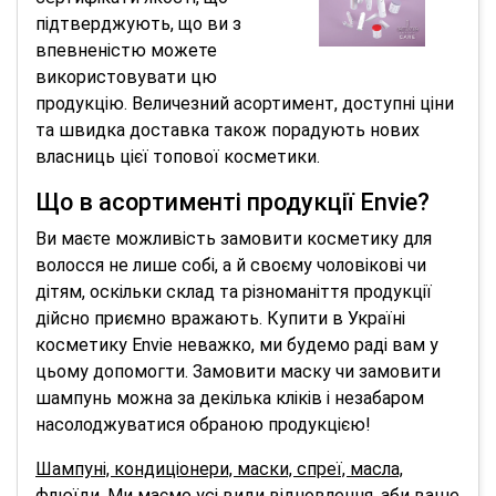
підтверджують, що ви з
впевненістю можете
використовувати цю
продукцію. Величезний асортимент, доступні ціни
та швидка доставка також порадують нових
власниць цієї топової косметики.
Що в асортименті продукції Envie?
Ви маєте можливість замовити косметику для
волосся не лише собі, а й своєму чоловікові чи
дітям, оскільки склад та різноманіття продукції
дійсно приємно вражають. Купити в Україні
косметику Envie неважко, ми будемо раді вам у
цьому допомогти. Замовити маску чи замовити
шампунь можна за декілька кліків і незабаром
насолоджуватися обраною продукцією!
Шампуні, кондиціонери, маски, спреї, масла,
флюїди. Ми маємо усі види відновлення, аби ваше