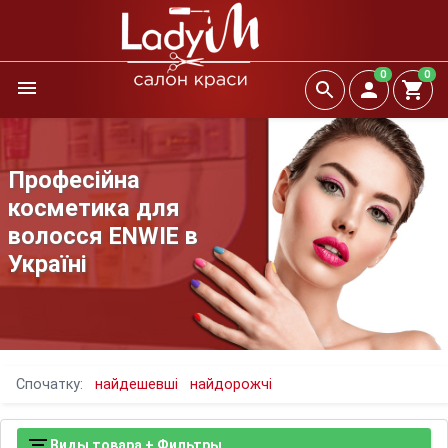
0
0
Професійна
косметика для
волосся ENWIE в
Україні
Спочатку:
найдешевші
найдорожчі
Виды товара + Фильтры